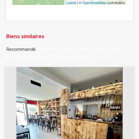
Leaflet
| ©
OpenStreetMap
contributors
Biens similaires
Recommandé
Caractéristiques Du Bien
Type De Bien
Lieu Du Bien
Statut Du Bien
Annonceur Du Bien