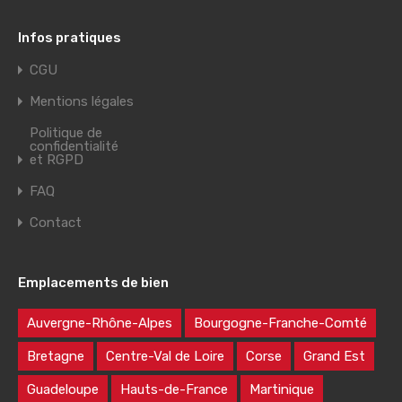
Infos pratiques
CGU
Mentions légales
Politique de
confidentialité
et RGPD
FAQ
Contact
Emplacements de bien
Auvergne-Rhône-Alpes
Bourgogne-Franche-Comté
Bretagne
Centre-Val de Loire
Corse
Grand Est
Guadeloupe
Hauts-de-France
Martinique