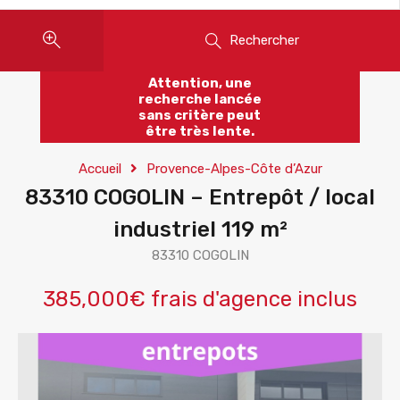
Rechercher
Attention, une
recherche lancée
sans critère peut
être très lente.
Accueil
Provence-Alpes-Côte d’Azur
83310 COGOLIN – Entrepôt / local
industriel 119 m²
83310 COGOLIN
385,000€ frais d'agence inclus