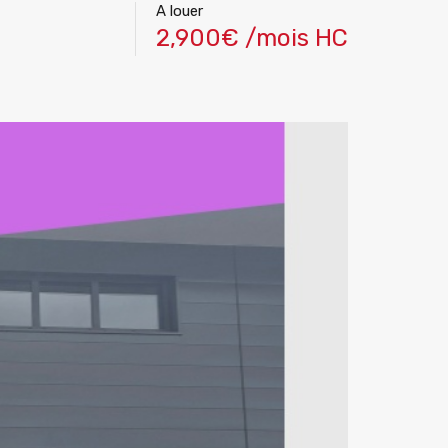
A louer
2,900€ /mois HC