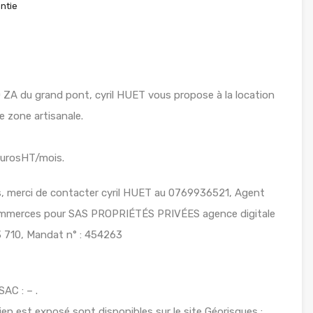
ntie
ZA du grand pont, cyril HUET vous propose à la location
e zone artisanale.
eurosHT/mois.
ts, merci de contacter cyril HUET au 0769936521, Agent
commerces pour SAS PROPRIÉTÉS PRIVÉES agence digitale
 710, Mandat n° : 454263
AC : – .
ien est exposé sont disponibles sur le site Géorisques :