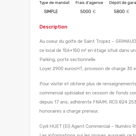
Type de mandat
Frais d'agence
Dépôt de gara
SIMPLE
5000
€
5800
€
Description
Au coeur du golfe de Saint Tropez – GRIMAUD 
ce local de 156+150 m² en étage situé dans un
Parking, porte sectionnelle.
Loyer 2900 eurosHT, provision de charge 30 
Pour visiter et obtenir plus de renseignemen
commercial spécialisé en cession de fonds 
depuis 17 ans, adhérente FNAIM, RCS 824 253
honoraires a charge preneur.
Cyril HUET (EI) Agent Commercial – Numéro RS
Les informations sur les risques auxquels ce b