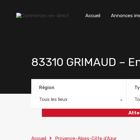
Accueil
Annonces imm
83310 GRIMAUD – Entr
Région
Ty
Tous les lieux
To
Atte
Accueil
Provence-Alpes-Côte d’Azur