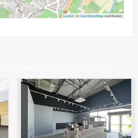
Leaflet
| ©
OpenStreetMap
contributors
ien
Lieu Du Bien
Statut Du Bien
Annonceur Du Bien