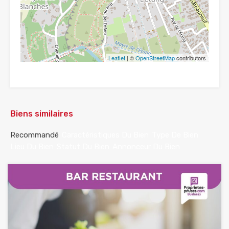
Leaflet
| ©
OpenStreetMap
contributors
Biens similaires
Recommandé
Caractéristiques Du Bien
Type De Bien
Lieu Du Bien
Statut Du Bien
Annonceur Du Bien