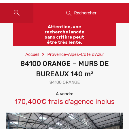
Rechercher
Attention, une
recherche lancée
sans critère peut
être très lente.
Accueil
Provence-Alpes-Côte d’Azur
84100 ORANGE – MURS DE
BUREAUX 140 m²
84100 ORANGE
A vendre
170,400€ frais d'agence inclus