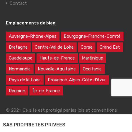
Contact
Emplacements de bien
Auvergne-Rhône-Alpes
Bourgogne-Franche-Comté
Bretagne
Centre-Val de Loire
Corse
Grand Est
Guadeloupe
Hauts-de-France
Martinique
Normandie
Nouvelle-Aquitaine
Occitanie
Pays de la Loire
Provence-Alpes-Côte d’Azur
Réunion
Île-de-France
© 2021. Ce site est protégé par les lois et conventions
nationales et internationales sur le droit d'auteur
SAS PROPRIETES PRIVEES
|