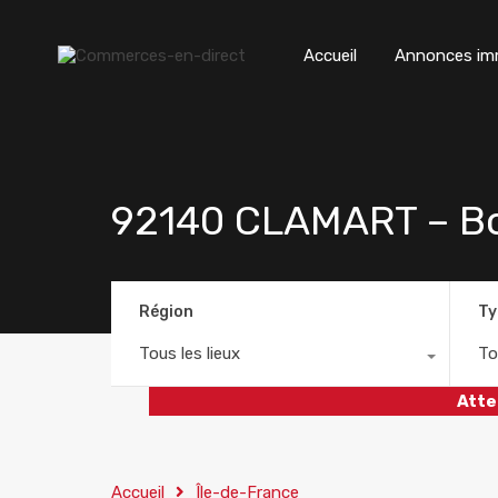
Accueil
Annonces imm
92140 CLAMART – Bou
Région
Ty
Tous les lieux
To
Atte
Accueil
Île-de-France