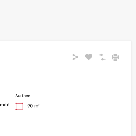
Surface
imité
90
m²