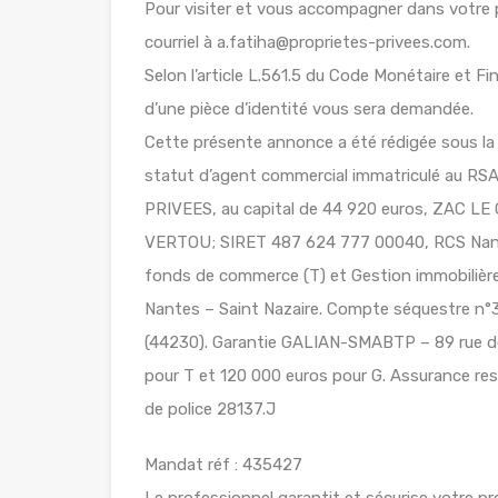
Pour visiter et vous accompagner dans votre 
courriel à a.fatiha@proprietes-privees.com.
Selon l’article L.561.5 du Code Monétaire et Fin
d’une pièce d’identité vous sera demandée.
Cette présente annonce a été rédigée sous la 
statut d’agent commercial immatriculé au
PRIVEES, au capital de 44 920 euros, ZAC 
VERTOU; SIRET 487 624 777 00040, RCS Nante
fonds de commerce (T) et Gestion immobilière 
Nantes – Saint Nazaire. Compte séquestre
(44230). Garantie GALIAN-SMABTP – 89 rue de
pour T et 120 000 euros pour G. Assurance re
de police 28137.J
Mandat réf : 435427
Le professionnel garantit et sécurise votre pro