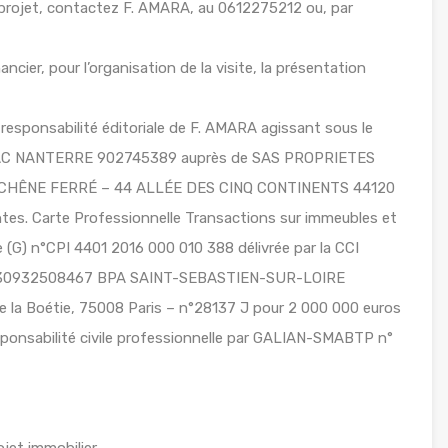
projet, contactez F. AMARA, au 0612275212 ou, par
ancier, pour l’organisation de la visite, la présentation
responsabilité éditoriale de F. AMARA agissant sous le
 RSAC NANTERRE 902745389 auprès de SAS PROPRIETES
LE CHÊNE FERRÉ – 44 ALLÉE DES CINQ CONTINENTS 44120
s. Carte Professionnelle Transactions sur immeubles et
(G) n°CPI 4401 2016 000 010 388 délivrée par la CCI
 n°30932508467 BPA SAINT-SEBASTIEN-SUR-LOIRE
 la Boétie, 75008 Paris – n°28137 J pour 2 000 000 euros
sponsabilité civile professionnelle par GALIAN-SMABTP n°
jet immobilier.