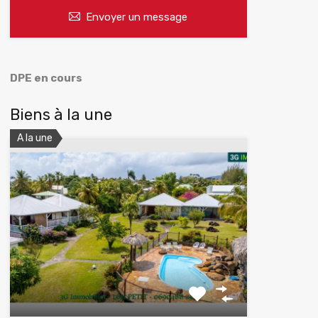
Envoyer un message
DPE en cours
Biens à la une
A la une