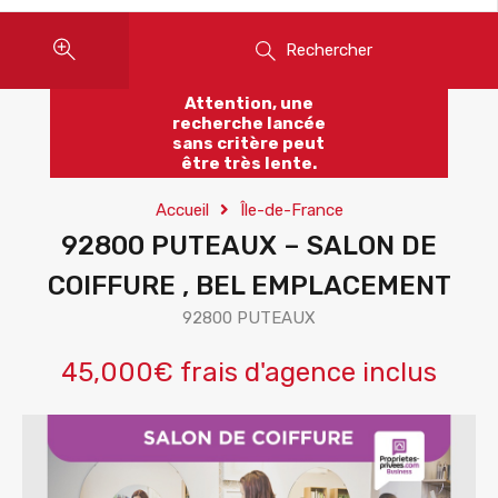
Rechercher
Attention, une
recherche lancée
sans critère peut
être très lente.
Accueil
Île-de-France
92800 PUTEAUX – SALON DE
COIFFURE , BEL EMPLACEMENT
92800 PUTEAUX
45,000€ frais d'agence inclus