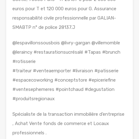
euros pour T et 120 000 euros pour G. Assurance
responsabilité civile professionnelle par GALIAN-
SMABTP n° de police 28137.J
@lespavillonssousbois @livry-gargan @villemomble
@leraincy #restaurationsucrésalé #Tapas #brunch
#rotisserie
#traiteur #venteaemporter #livraison #patisserie
#espacecoworking #conceptstore #epiceriefine
#ventesephemeres #pointchaud #degustation
#produitsregionaux
Spécialiste de la transaction immobilière d’entreprise
, Achat Vente fonds de commerce et Locaux
professionnels .