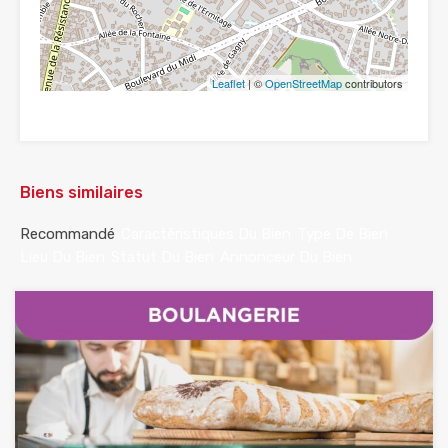
Leaflet
| ©
OpenStreetMap
contributors
Biens similaires
Recommandé
Caractéristiques Du Bien
Type De Bien
Lieu Du Bien
Statut Du Bien
Annonceur Du Bien