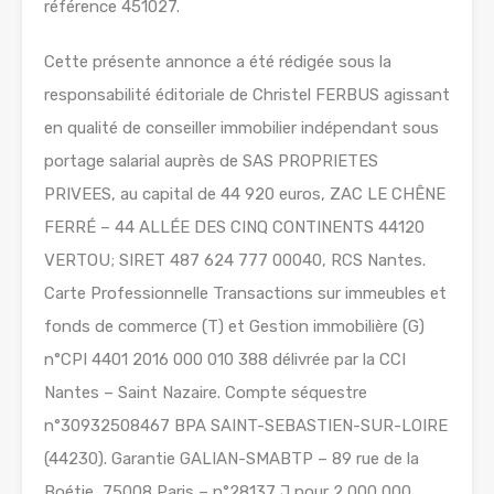
référence 451027.
Cette présente annonce a été rédigée sous la
responsabilité éditoriale de Christel FERBUS agissant
en qualité de conseiller immobilier indépendant sous
portage salarial auprès de SAS PROPRIETES
PRIVEES, au capital de 44 920 euros, ZAC LE CHÊNE
FERRÉ – 44 ALLÉE DES CINQ CONTINENTS 44120
VERTOU; SIRET 487 624 777 00040, RCS Nantes.
Carte Professionnelle Transactions sur immeubles et
fonds de commerce (T) et Gestion immobilière (G)
n°CPI 4401 2016 000 010 388 délivrée par la CCI
Nantes – Saint Nazaire. Compte séquestre
n°30932508467 BPA SAINT-SEBASTIEN-SUR-LOIRE
(44230). Garantie GALIAN-SMABTP – 89 rue de la
Boétie, 75008 Paris – n°28137 J pour 2 000 000