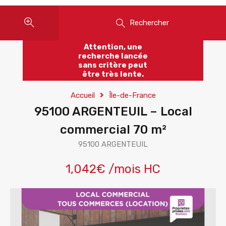
Rechercher
Attention, une
recherche lancée
sans critère peut
être très lente.
Accueil
Île-de-France
95100 ARGENTEUIL – Local
commercial 70 m²
95100 ARGENTEUIL
1,042€ /mois HC