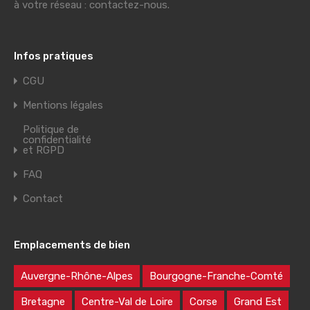
à votre réseau : contactez-nous.
Infos pratiques
CGU
Mentions légales
Politique de
confidentialité
et RGPD
FAQ
Contact
Emplacements de bien
Auvergne-Rhône-Alpes
Bourgogne-Franche-Comté
Bretagne
Centre-Val de Loire
Corse
Grand Est