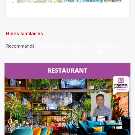
Leaflet
| ©
OpenStreetMap
contributors
Biens similaires
Recommandé
Caractéristiques Du Bien
Type De Bien
Lieu Du Bien
Statut Du Bien
Annonceur Du Bien