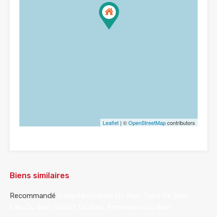
Leaflet
| ©
OpenStreetMap
contributors
Biens similaires
Recommandé
Caractéristiques Du Bien
Type De Bien
Lieu Du Bien
Statut Du Bien
Annonceur Du Bien