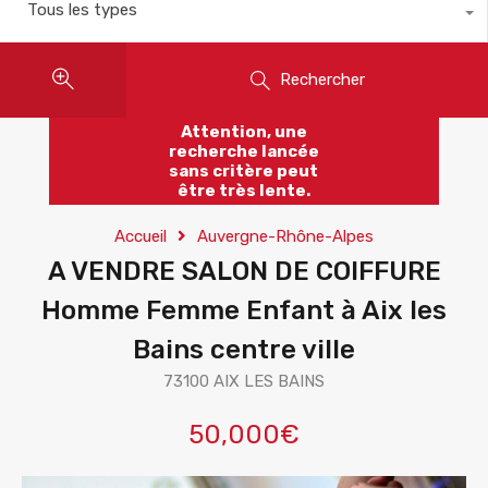
Tous les types
Rechercher
Attention, une
recherche lancée
sans critère peut
être très lente.
Accueil
Auvergne-Rhône-Alpes
A VENDRE SALON DE COIFFURE
Homme Femme Enfant à Aix les
Bains centre ville
73100 AIX LES BAINS
50,000€