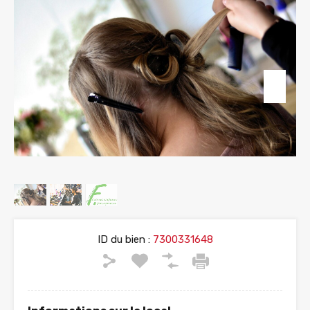
ID du bien :
7300331648