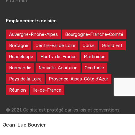
Contact
Emplacements de bien
Auvergne-Rhône-Alpes
Bourgogne-Franche-Comté
Bretagne
Centre-Val de Loire
Corse
Grand Est
Guadeloupe
Hauts-de-France
Martinique
Normandie
Nouvelle-Aquitaine
Occitanie
Pays de la Loire
Provence-Alpes-Côte d’Azur
Réunion
Île-de-France
© 2021. Ce site est protégé par les lois et conventions
nationales et internationales sur le droit d'auteur
Jean-Luc Bouvier
|