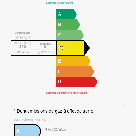
Logement très performant
A
B
Consommation
C
(énergie
primaire)
Emissions
D
200
0
kWh/m².an
kg CO2/m².an
E
F
G
Logement extrêmement peu performant
* Dont émissions de gaz à effet de serre
Peu d'émissions de CO2
0
A
kg CO2/m².an