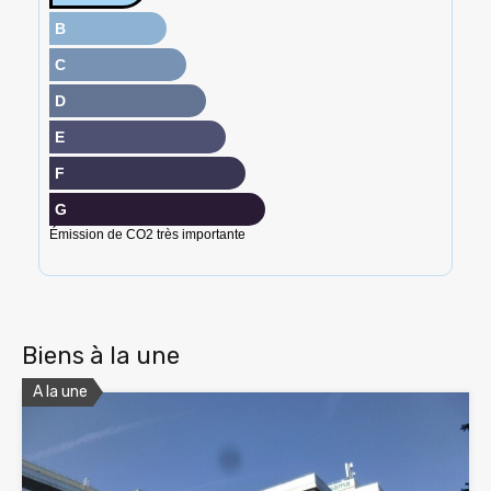
B
C
D
E
F
G
Émission de CO2 très importante
Biens à la une
A la une