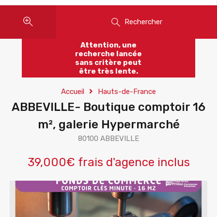
Rechercher
Attention, une
recherche lancée
sans critère peut
être très lente.
Accueil
Hauts-de-France
ABBEVILLE- Boutique comptoir 16
m², galerie Hypermarché
80100 ABBEVILLE
39,000€ frais d'agence inclus