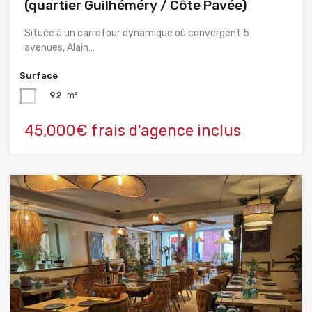
(quartier Guilhéméry / Côte Pavée)
Située à un carrefour dynamique où convergent 5
avenues, Alain…
Surface
92
m²
45,000€ frais d'agence inclus