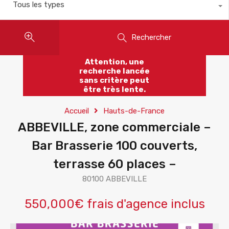
Tous les types
Rechercher
Attention, une
recherche lancée
sans critère peut
être très lente.
Accueil
Hauts-de-France
ABBEVILLE, zone commerciale –
Bar Brasserie 100 couverts,
terrasse 60 places –
80100 ABBEVILLE
550,000€ frais d'agence inclus