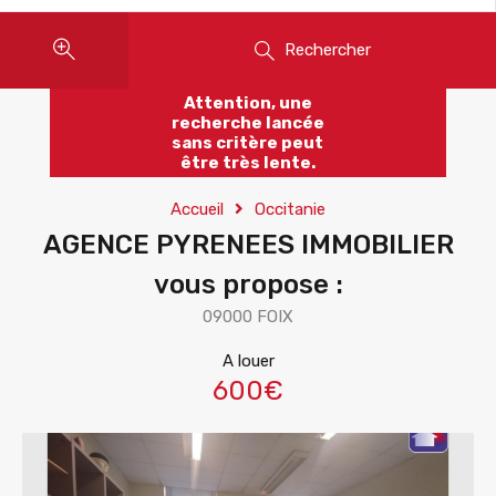
Rechercher
Attention, une
recherche lancée
sans critère peut
être très lente.
Accueil
Occitanie
AGENCE PYRENEES IMMOBILIER
vous propose :
09000 FOIX
A louer
600€