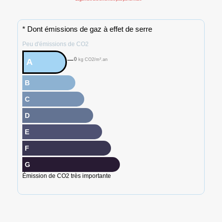
* Dont émissions de gaz à effet de serre
Peu d'émissions de CO2
0
A
kg CO2/m².an
B
C
D
E
F
G
Émission de CO2 très importante