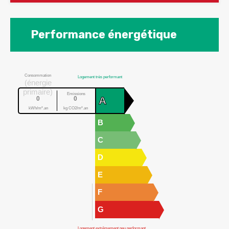
Performance énergétique
Consommation
Logement très performant
(énergie
primaire)
Emissions
A
0
0
kWh/m².an
kg CO2/m².an
B
C
D
E
F
G
Logement extrêmement peu performant