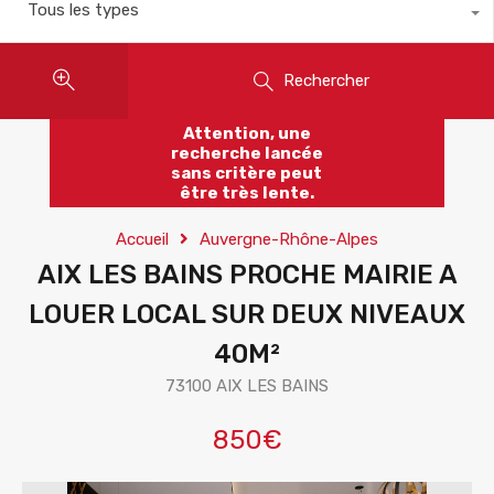
Tous les types
Rechercher
Attention, une
recherche lancée
sans critère peut
être très lente.
Accueil
Auvergne-Rhône-Alpes
AIX LES BAINS PROCHE MAIRIE A
LOUER LOCAL SUR DEUX NIVEAUX
40M²
73100 AIX LES BAINS
850€