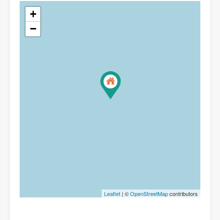
+
−
Leaflet
| ©
OpenStreetMap
contributors