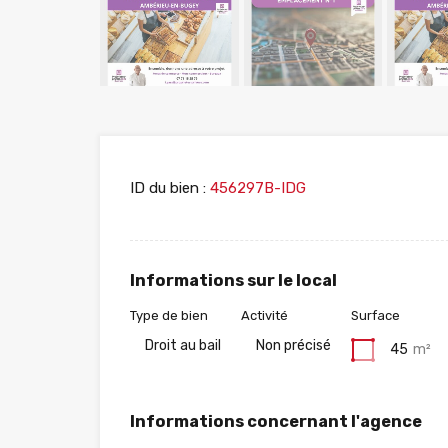
ID du bien :
456297B-IDG
Informations sur le local
Type de bien
Activité
Surface
Droit au bail
Non précisé
45
m²
Informations concernant l'agence