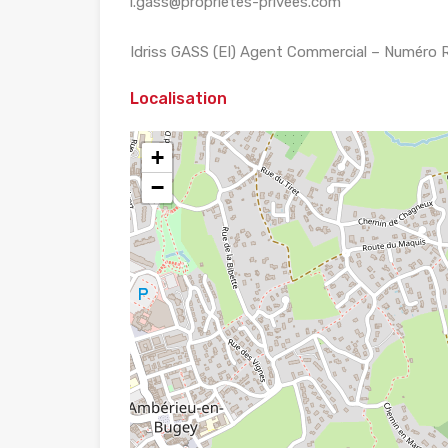
i.gass@proprietes-privees.com
Idriss GASS (EI) Agent Commercial – Numéro 
Localisation
+
−