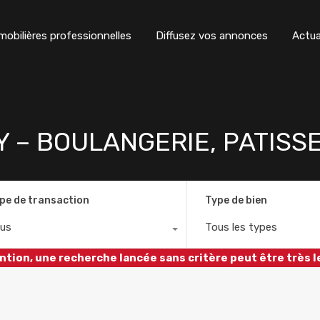
obilières professionnelles
Diffusez vos annonces
Actua
 – BOULANGERIE, PATISSE
pe de transaction
Type de bien
us
Tous les types
ntion, une recherche lancée sans critère peut être très l