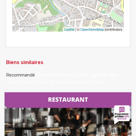
Leaflet
| ©
OpenStreetMap
contributors
Biens similaires
Recommandé
Caractéristiques Du Bien
Type De Bien
Lieu Du Bien
Statut Du Bien
Annonceur Du Bien