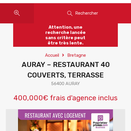
Rechercher
Attention, une
recherche lancée
sans critère peut
être très lente.
Accueil
Bretagne
AURAY – RESTAURANT 40
COUVERTS, TERRASSE
56400 AURAY
400,000€ frais d'agence inclus