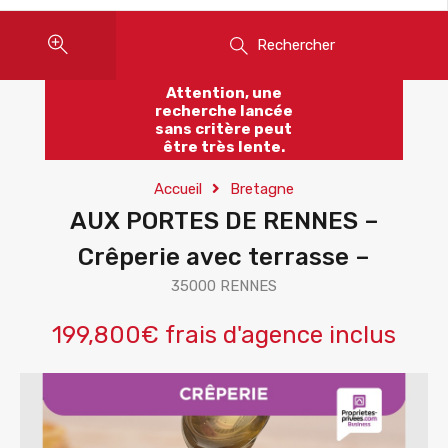
Rechercher
Attention, une
recherche lancée
sans critère peut
être très lente.
Accueil
Bretagne
AUX PORTES DE RENNES –
Crêperie avec terrasse –
35000 RENNES
199,800€ frais d'agence inclus