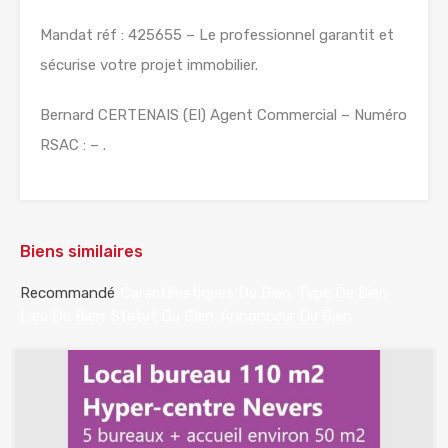
Mandat réf : 425655 – Le professionnel garantit et
sécurise votre projet immobilier.
Bernard CERTENAIS (EI) Agent Commercial – Numéro
RSAC : – .
Biens similaires
Recommandé
Caractéristiques Du Bien
Type De Bien
Lieu Du Bien
Statut Du Bien
Annonceur Du Bien