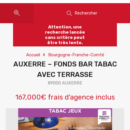
Rechercher
Attention, une
recherche lancée
sans critère peut
être très lente.
Accueil
Bourgogne-Franche-Comté
AUXERRE – FONDS BAR TABAC
AVEC TERRASSE
89000 AUXERRE
167,000€ frais d'agence inclus