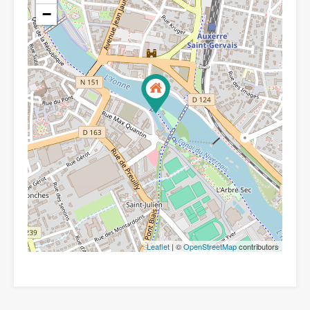
−
Leaflet
| ©
OpenStreetMap
contributors