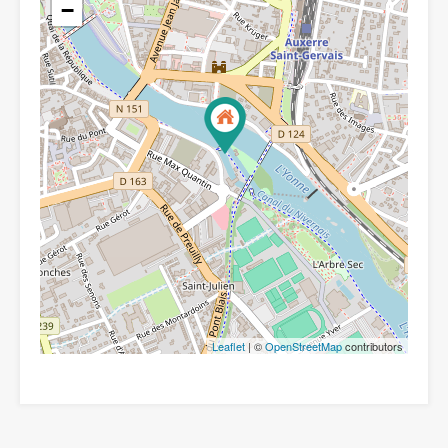
−
Leaflet
| ©
OpenStreetMap
contributors