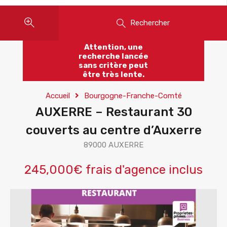
Rechercher
Attention, une
recherche lancée
sans critère peut
être très lente.
Accueil
Bourgogne-Franche-Comté
AUXERRE – Restaurant 30
couverts au centre d’Auxerre
89000 AUXERRE
245,000€ frais d'agence inclus