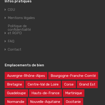
Infos pratiques
CGU
Mentions légales
Politique de
confidentialité
et RGPD
FAQ
Contact
Emplacements de bien
Auvergne-Rhône-Alpes
Bourgogne-Franche-Comté
Bretagne
Centre-Val de Loire
Corse
Grand Est
Guadeloupe
Hauts-de-France
Martinique
Normandie
Nouvelle-Aquitaine
Occitanie