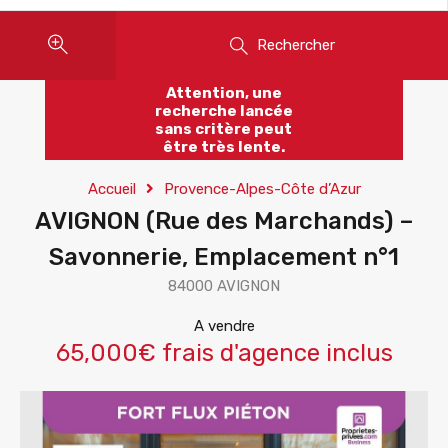
Rechercher
Attention, une
recherche lancée
sans critère peut
être très lente.
Accueil
Provence-Alpes-Côte d’Azur
AVIGNON (Rue des Marchands) –
Savonnerie, Emplacement n°1
84000 AVIGNON
A vendre
65,000€ frais d'agence inclus