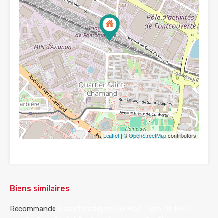
Leaflet
| ©
OpenStreetMap
contributors
Biens similaires
Recommandé
Caractéristiques Du Bien
Type De Bien