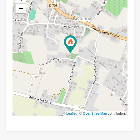
−
Leaflet
| ©
OpenStreetMap
contributors