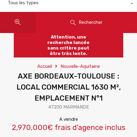
Tous les types
Rechercher
Attention, une
recherche lancée
sans critère peut
être très lente.
Accueil
Nouvelle-Aquitaine
AXE BORDEAUX-TOULOUSE :
LOCAL COMMERCIAL 1630 M²,
EMPLACEMENT N°1
47200 MARMANDE
A vendre
2,970,000€ frais d'agence inclus