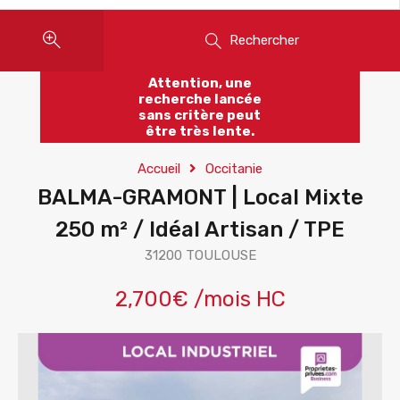
Rechercher
Attention, une
recherche lancée
sans critère peut
être très lente.
Accueil
Occitanie
BALMA-GRAMONT | Local Mixte
250 m² / Idéal Artisan / TPE
31200 TOULOUSE
2,700€ /mois HC