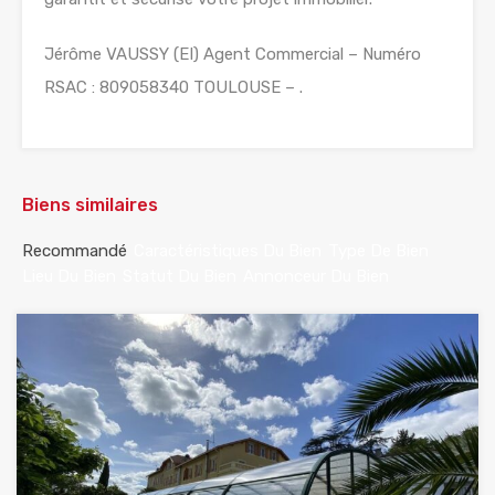
Jérôme VAUSSY (EI) Agent Commercial – Numéro
RSAC : 809058340 TOULOUSE – .
Biens similaires
Recommandé
Caractéristiques Du Bien
Type De Bien
Lieu Du Bien
Statut Du Bien
Annonceur Du Bien