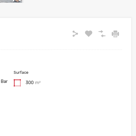
Surface
 Bar
300
m²