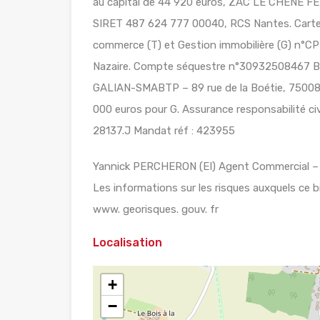
au capital de 44 920 euros, ZAC LE CHÊNE
SIRET 487 624 777 00040, RCS Nantes. Carte 
commerce (T) et Gestion immobilière (G) n°CPI
Nazaire. Compte séquestre n°30932508467 
GALIAN-SMABTP – 89 rue de la Boétie, 75008 
000 euros pour G. Assurance responsabilité c
28137.J Mandat réf : 423955
Yannick PERCHERON (EI) Agent Commercial – 
Les informations sur les risques auxquels ce b
www. georisques. gouv. fr
Localisation
+
−