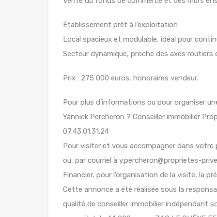
Vente du fonds de commerce et des murs en
Établissement prêt à l’exploitation
Local spacieux et modulable, idéal pour continu
Secteur dynamique, proche des axes routiers e
Prix : 275 000 euros, honoraires vendeur.
Pour plus d’informations ou pour organiser une
Yannick Percheron ? Conseiller immobilier Pro
07.43.01.31.24
Pour visiter et vous accompagner dans votr
ou, par courriel à y.percheron@proprietes-prive
Financier, pour l’organisation de la visite, la
Cette annonce a été réalisée sous la respons
qualité de conseiller immobilier indépendant