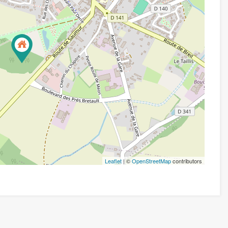
Leaflet
| ©
OpenStreetMap
contributors