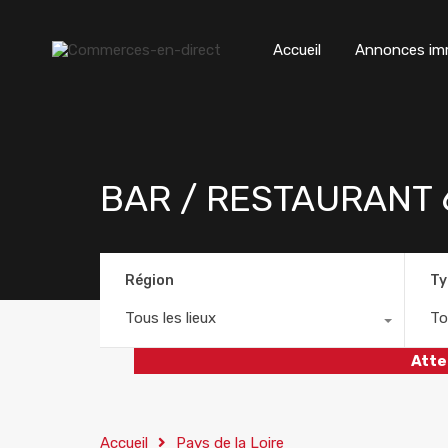
Accueil
Annonces imm
BAR / RESTAURANT 60
Région
Ty
Tous les lieux
To
Atte
Accueil
Pays de la Loire