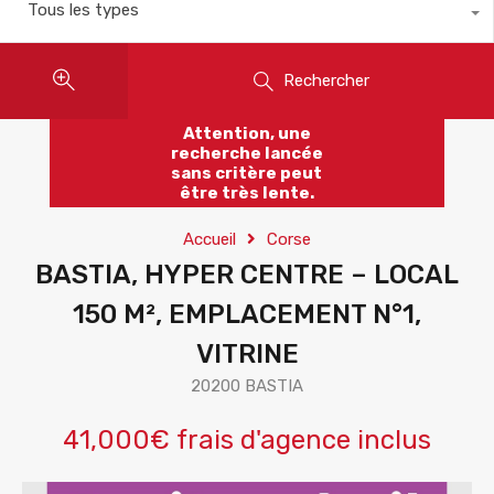
Tous les types
Rechercher
Attention, une
recherche lancée
sans critère peut
être très lente.
Accueil
Corse
BASTIA, HYPER CENTRE – LOCAL
150 M², EMPLACEMENT N°1,
VITRINE
20200 BASTIA
41,000€ frais d'agence inclus