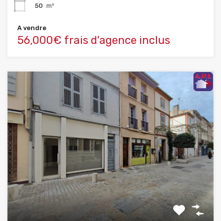
50
m²
A vendre
56,000€ frais d'agence inclus