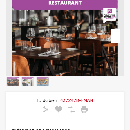
ID du bien :
437242B-FMAN