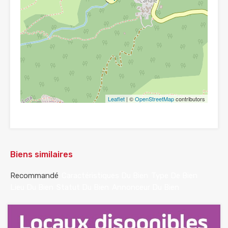
Leaflet
| ©
OpenStreetMap
contributors
Biens similaires
Recommandé
Caractéristiques Du Bien
Type De Bien
Lieu Du Bien
Statut Du Bien
Annonceur Du Bien