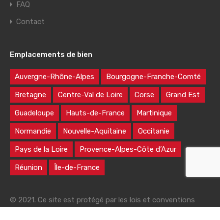
FAQ
Contact
Emplacements de bien
Auvergne-Rhône-Alpes
Bourgogne-Franche-Comté
Bretagne
Centre-Val de Loire
Corse
Grand Est
Guadeloupe
Hauts-de-France
Martinique
Normandie
Nouvelle-Aquitaine
Occitanie
Pays de la Loire
Provence-Alpes-Côte d’Azur
Réunion
Île-de-France
© 2021. Ce site est protégé par les lois et conventions
nationales et internationales sur le droit d'auteur