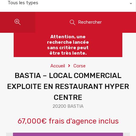
Tous les types
Rechercher
Attention, une
recherche lancée
sans critère peut
être très lente.
Accueil
Corse
BASTIA – LOCAL COMMERCIAL
EXPLOITE EN RESTAURANT HYPER
CENTRE
20200 BASTIA
67,000€ frais d'agence inclus