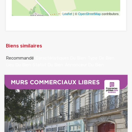
Leaflet
| ©
OpenStreetMap
contributors
Biens similaires
Recommandé
Caractéristiques Du Bien
Type De Bien
Lieu Du Bien
Statut Du Bien
Annonceur Du Bien