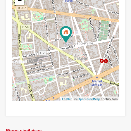
−
Leaflet
| ©
OpenStreetMap
contributors
Biens similaires