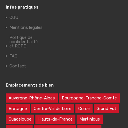
Infos pratiques
CGU
Mentions légales
Politique de
confidentialité
et RGPD
FAQ
Contact
Emplacements de bien
Auvergne-Rhône-Alpes
Bourgogne-Franche-Comté
Bretagne
Centre-Val de Loire
Corse
Grand Est
Guadeloupe
Hauts-de-France
Martinique