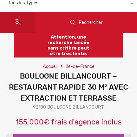
Tous les types
Rechercher
Attention, une
recherche lancée
sans critère peut
être très lente.
Accueil
Île-de-France
BOULOGNE BILLANCOURT –
RESTAURANT RAPIDE 30 M² AVEC
EXTRACTION ET TERRASSE
92100 BOULOGNE BILLANCOURT
155,000€ frais d'agence inclus