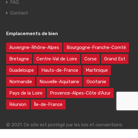
FAQ
Contact
Emplacements de bien
Auvergne-Rhône-Alpes
Bourgogne-Franche-Comté
Bretagne
Centre-Val de Loire
Corse
Grand Est
Guadeloupe
Hauts-de-France
Martinique
Normandie
Nouvelle-Aquitaine
Occitanie
Pays de la Loire
Provence-Alpes-Côte d’Azur
Réunion
Île-de-France
© 2021. Ce site est protégé par les lois et conventions
nationales et internationales sur le droit d'auteur