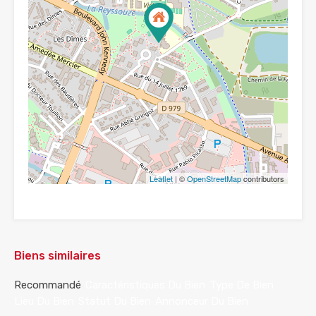
Leaflet
| ©
OpenStreetMap
contributors
Biens similaires
Recommandé
Caractéristiques Du Bien
Type De Bien
Lieu Du Bien
Statut Du Bien
Annonceur Du Bien