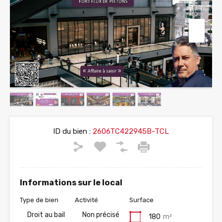
ID du bien :
2606TC422945B-TCL
Informations sur le local
Type de bien
Activité
Surface
Droit au bail
Non précisé
180
m²