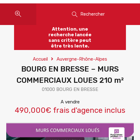
Rechercher
Attention, une
recherche lancée
sans critère peut
être très lente.
Accueil
Auvergne-Rhône-Alpes
BOURG EN BRESSE – MURS
COMMERCIAUX LOUES 210 m²
01000 BOURG EN BRESSE
A vendre
490,000€ frais d'agence inclus