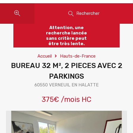
Rechercher
Attention, une
recherche lancée
sans critère peut
être très lente.
Accueil
Hauts-de-France
BUREAU 32 M², 2 PIECES AVEC 2
PARKINGS
60550 VERNEUIL EN HALATTE
375€ /mois HC