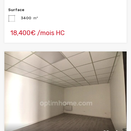
Surface
3400
m²
18,400€ /mois HC