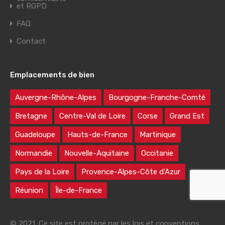
et RGPD
FAQ
Contact
Emplacements de bien
Auvergne-Rhône-Alpes
Bourgogne-Franche-Comté
Bretagne
Centre-Val de Loire
Corse
Grand Est
Guadeloupe
Hauts-de-France
Martinique
Normandie
Nouvelle-Aquitaine
Occitanie
Pays de la Loire
Provence-Alpes-Côte d’Azur
Réunion
Île-de-France
© 2021. Ce site est protégé par les lois et conventions