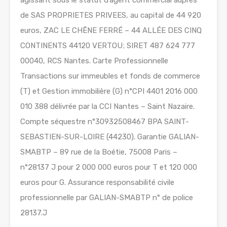
agissant sous le statut d’agent commercial auprès
de SAS PROPRIETES PRIVEES, au capital de 44 920
euros, ZAC LE CHÊNE FERRÉ – 44 ALLÉE DES CINQ
CONTINENTS 44120 VERTOU; SIRET 487 624 777
00040, RCS Nantes. Carte Professionnelle
Transactions sur immeubles et fonds de commerce
(T) et Gestion immobilière (G) n°CPI 4401 2016 000
010 388 délivrée par la CCI Nantes – Saint Nazaire.
Compte séquestre n°30932508467 BPA SAINT-
SEBASTIEN-SUR-LOIRE (44230). Garantie GALIAN-
SMABTP – 89 rue de la Boétie, 75008 Paris –
n°28137 J pour 2 000 000 euros pour T et 120 000
euros pour G. Assurance responsabilité civile
professionnelle par GALIAN-SMABTP n° de police
28137.J