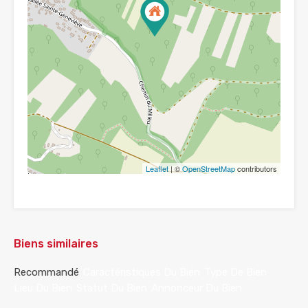
Leaflet
| ©
OpenStreetMap
contributors
Biens similaires
Recommandé
Caractéristiques Du Bien
Type De Bien
Lieu Du Bien
Statut Du Bien
Annonceur Du Bien