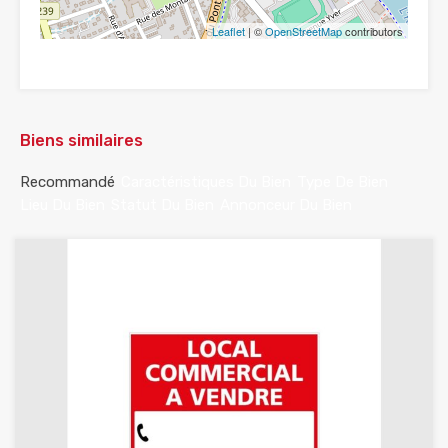
Leaflet
| ©
OpenStreetMap
contributors
Biens similaires
Recommandé
Caractéristiques Du Bien
Type De Bien
Lieu Du Bien
Statut Du Bien
Annonceur Du Bien