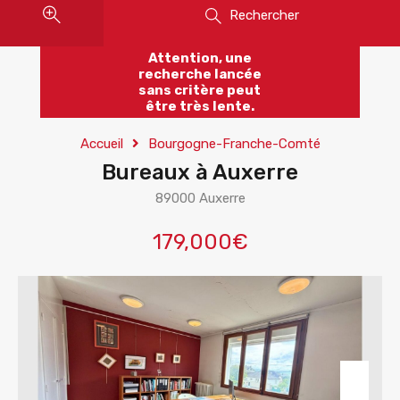
Rechercher
Attention, une
recherche lancée
sans critère peut
être très lente.
Accueil
Bourgogne-Franche-Comté
Bureaux à Auxerre
89000 Auxerre
179,000€