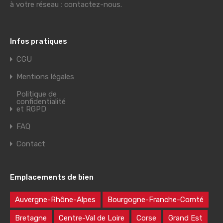
à votre réseau : contactez-nous.
Infos pratiques
CGU
Mentions légales
Politique de
confidentialité
et RGPD
FAQ
Contact
Emplacements de bien
Auvergne-Rhône-Alpes
Bourgogne-Franche-Comté
Bretagne
Centre-Val de Loire
Corse
Grand Est