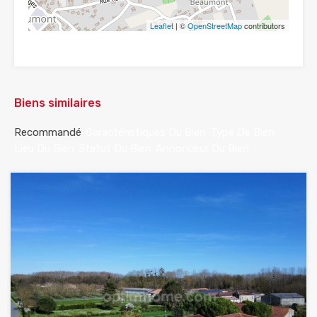
Leaflet
| ©
OpenStreetMap
contributors
Biens similaires
Recommandé
Caractéristiques Du Bien
Type De Bien
Lieu Du Bien
Statut Du Bien
Annonceur Du Bien