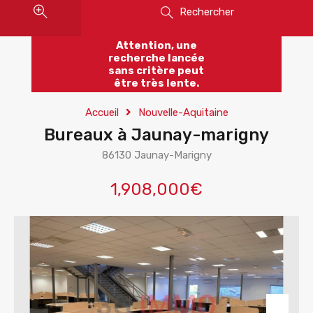
Rechercher
Attention, une
recherche lancée
sans critère peut
être très lente.
Accueil
Nouvelle-Aquitaine
Bureaux à Jaunay-marigny
86130 Jaunay-Marigny
1,908,000€