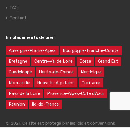
FAQ
Contact
Emplacements de bien
Auvergne-Rhône-Alpes
Bourgogne-Franche-Comté
Bretagne
Centre-Val de Loire
Corse
Grand Est
Guadeloupe
Hauts-de-France
Martinique
Normandie
Nouvelle-Aquitaine
Occitanie
Pays de la Loire
Provence-Alpes-Côte d’Azur
Réunion
Île-de-France
© 2021. Ce site est protégé par les lois et conventions