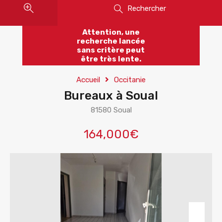
Rechercher
Attention, une
recherche lancée
sans critère peut
être très lente.
Accueil
Occitanie
Bureaux à Soual
81580 Soual
164,000€