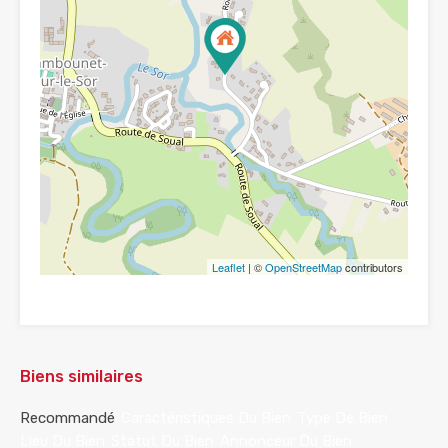
Leaflet
| ©
OpenStreetMap
contributors
Biens similaires
Recommandé
Caractéristiques Du Bien
Type De Bien
Lieu Du Bien
Statut Du Bien
Annonceur Du Bien