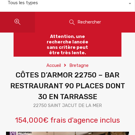
Tous les types
Rechercher
Attention, une
recherche lancée
sans critère peut
être très lente.
Accueil
Bretagne
CÔTES D’ARMOR 22750 – BAR
RESTRAURANT 90 PLACES DONT
30 EN TARRASSE
22750 SAINT JACUT DE LA MER
154,000€ frais d'agence inclus