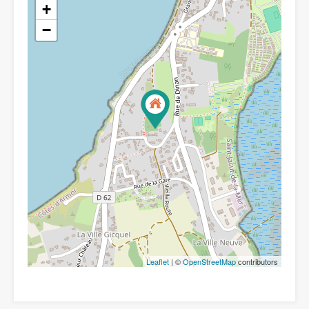
+
−
Leaflet
| ©
OpenStreetMap
contributors