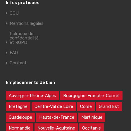
Infos pratiques
CGU
Mentions légales
Politique de
confidentialité
et RGPD
FAQ
Contact
Emplacements de bien
Auvergne-Rhône-Alpes
Bourgogne-Franche-Comté
Bretagne
Centre-Val de Loire
Corse
Grand Est
Guadeloupe
Hauts-de-France
Martinique
Normandie
Nouvelle-Aquitaine
Occitanie