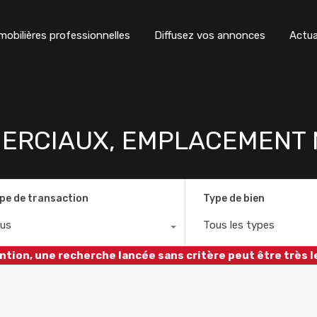
obilières professionnelles
Diffusez vos annonces
Actua
ERCIAUX, EMPLACEMENT N
pe de transaction
Type de bien
us
Tous les types
ntion, une recherche lancée sans critère peut être très l