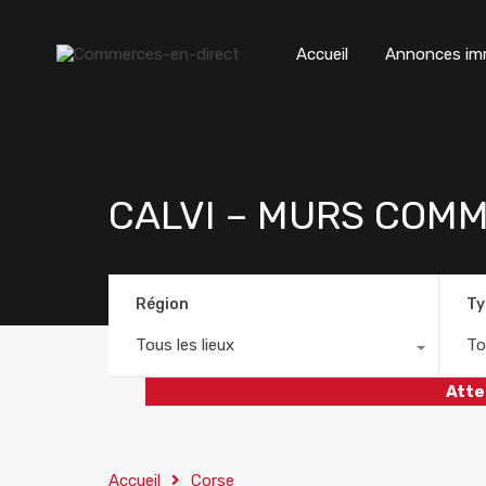
Accueil
Annonces imm
CALVI – MURS COMM
Région
Ty
Tous les lieux
To
Atte
Accueil
Corse