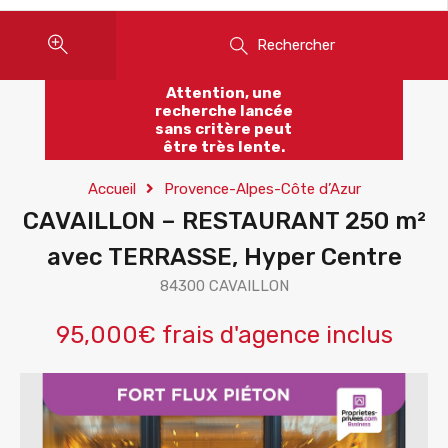
Rechercher
Attention, une
recherche lancée
sans critère peut
être très lente.
Accueil
Provence-Alpes-Côte d’Azur
CAVAILLON – RESTAURANT 250 m²
avec TERRASSE, Hyper Centre
84300 CAVAILLON
95,000€ frais d'agence inclus