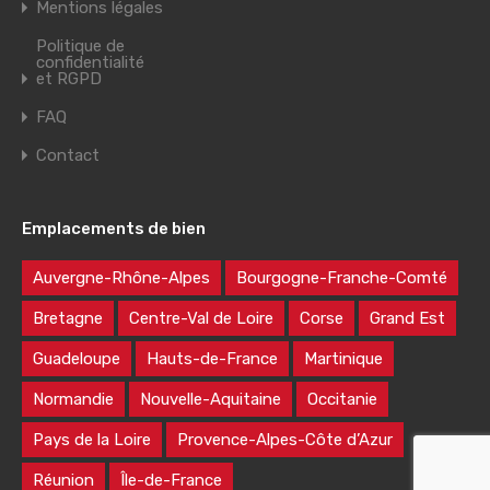
Mentions légales
Politique de
confidentialité
et RGPD
FAQ
Contact
Emplacements de bien
Auvergne-Rhône-Alpes
Bourgogne-Franche-Comté
Bretagne
Centre-Val de Loire
Corse
Grand Est
Guadeloupe
Hauts-de-France
Martinique
Normandie
Nouvelle-Aquitaine
Occitanie
Pays de la Loire
Provence-Alpes-Côte d’Azur
Réunion
Île-de-France