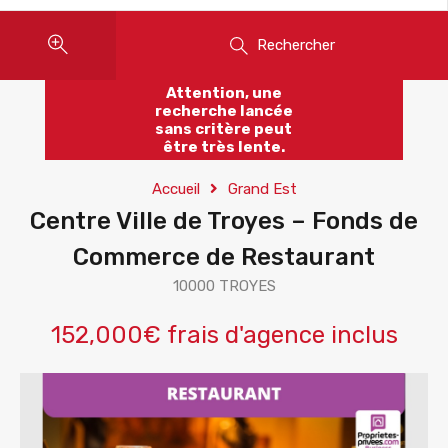
Rechercher
Attention, une
recherche lancée
sans critère peut
être très lente.
Accueil
Grand Est
Centre Ville de Troyes – Fonds de
Commerce de Restaurant
10000 TROYES
152,000€ frais d'agence inclus