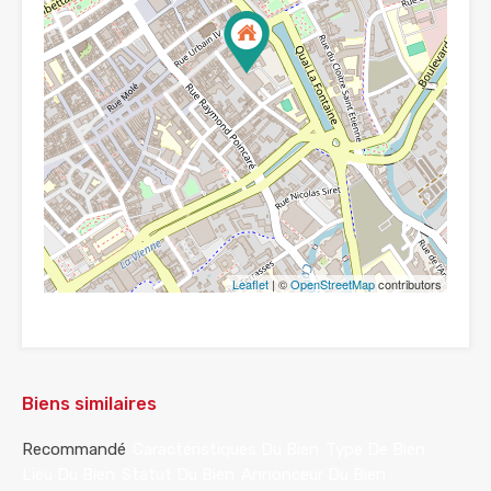
Leaflet
| ©
OpenStreetMap
contributors
Biens similaires
Recommandé
Caractéristiques Du Bien
Type De Bien
Lieu Du Bien
Statut Du Bien
Annonceur Du Bien