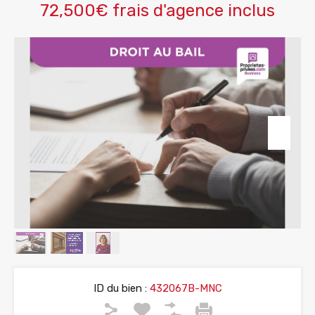
72,500€ frais d'agence inclus
ID du bien :
432067B-MNC