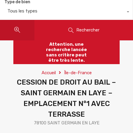
Type de bien
Tous les types
Rechercher
Attention, une
recherche lancée
sans critère peut
être très lente.
Accueil
Île-de-France
CESSION DE DROIT AU BAIL –
SAINT GERMAIN EN LAYE –
EMPLACEMENT N°1 AVEC
TERRASSE
78100 SAINT GERMAIN EN LAYE