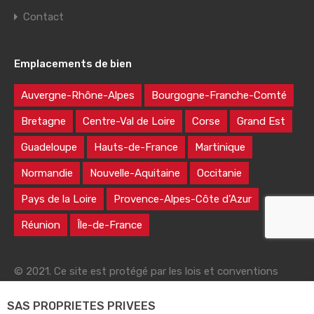
Contact
Emplacements de bien
Auvergne-Rhône-Alpes
Bourgogne-Franche-Comté
Bretagne
Centre-Val de Loire
Corse
Grand Est
Guadeloupe
Hauts-de-France
Martinique
Normandie
Nouvelle-Aquitaine
Occitanie
Pays de la Loire
Provence-Alpes-Côte d’Azur
Réunion
Île-de-France
© 2021. Ce site est protégé par les lois et conventions
nationales et internationales sur le droit d'auteur
SAS PROPRIETES PRIVEES
|