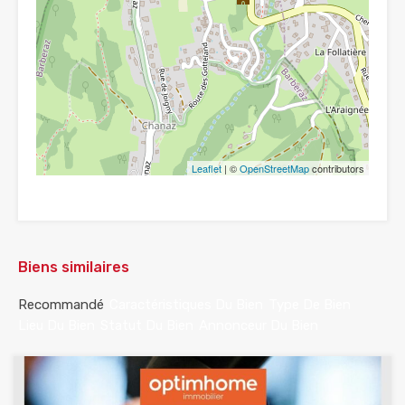
Leaflet
| ©
OpenStreetMap
contributors
Biens similaires
Recommandé
Caractéristiques Du Bien
Type De Bien
Lieu Du Bien
Statut Du Bien
Annonceur Du Bien