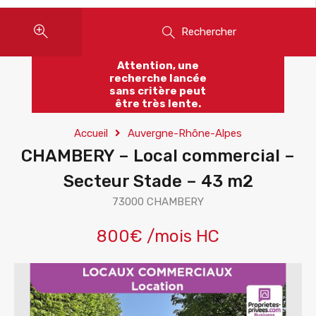
Rechercher
Attention, une
recherche lancée
sans critère peut
être très lente.
Accueil
Auvergne-Rhône-Alpes
CHAMBERY – Local commercial –
Secteur Stade – 43 m2
73000 CHAMBERY
800€ /mois HC