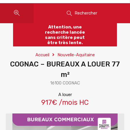
Rechercher
Attention, une
recherche lancée
sans critère peut
être très lente.
Accueil
Nouvelle-Aquitaine
COGNAC – BUREAUX A LOUER 77
m²
16100 COGNAC
A louer
917€ /mois HC