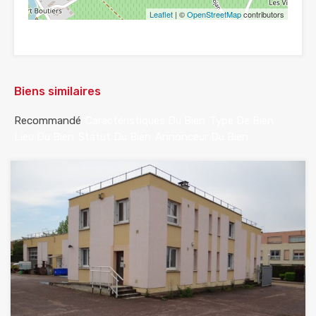
Leaflet
| ©
OpenStreetMap
contributors
Biens similaires
Recommandé
Caractéristiques Du Bien
Type De Bien
Lieu Du Bien
Statut Du Bien
Annonceur Du Bien