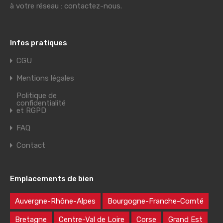
à votre réseau : contactez-nous.
Infos pratiques
CGU
Mentions légales
Politique de
confidentialité
et RGPD
FAQ
Contact
Emplacements de bien
Auvergne-Rhône-Alpes
Bourgogne-Franche-Comté
Bretagne
Centre-Val de Loire
Corse
Grand Est