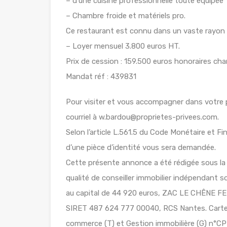
– d’une cuisine professionnelle toute équipée
– Chambre froide et matériels pro.
Ce restaurant est connu dans un vaste rayon et
– Loyer mensuel 3.800 euros HT.
Prix de cession : 159.500 euros honoraires cha
Mandat réf : 439831
Pour visiter et vous accompagner dans votre
courriel à w.bardou@proprietes-privees.com.
Selon l’article L.561.5 du Code Monétaire et Fin
d’une pièce d’identité vous sera demandée.
Cette présente annonce a été rédigée sous la 
qualité de conseiller immobilier indépendant
au capital de 44 920 euros, ZAC LE CHÊNE
SIRET 487 624 777 00040, RCS Nantes. Carte 
commerce (T) et Gestion immobilière (G) n°CPI