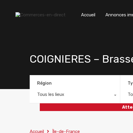
Accueil
Annonces imm
COIGNIERES – Brasse
Région
Ty
Tous les lieux
To
Atte
Accueil
Île-de-France