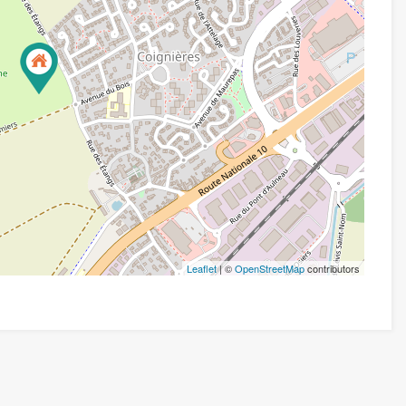
Leaflet
| ©
OpenStreetMap
contributors