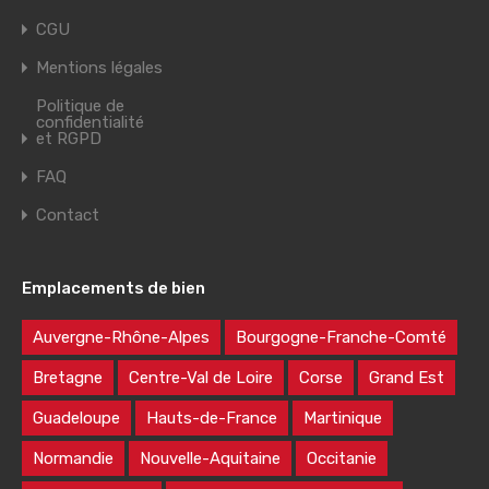
CGU
Mentions légales
Politique de
confidentialité
et RGPD
FAQ
Contact
Emplacements de bien
Auvergne-Rhône-Alpes
Bourgogne-Franche-Comté
Bretagne
Centre-Val de Loire
Corse
Grand Est
Guadeloupe
Hauts-de-France
Martinique
Normandie
Nouvelle-Aquitaine
Occitanie