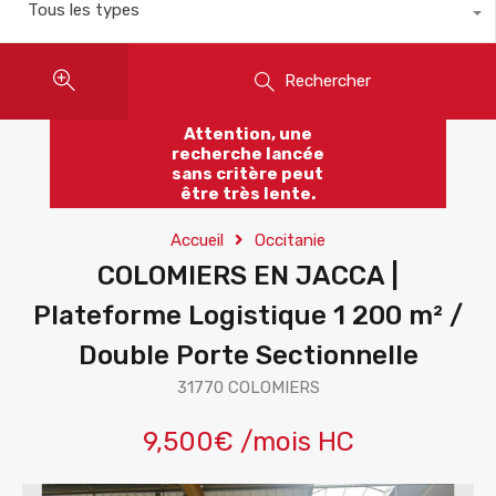
Tous les types
Rechercher
Attention, une
recherche lancée
sans critère peut
être très lente.
Accueil
Occitanie
COLOMIERS EN JACCA |
Plateforme Logistique 1 200 m² /
Double Porte Sectionnelle
31770 COLOMIERS
9,500€ /mois HC