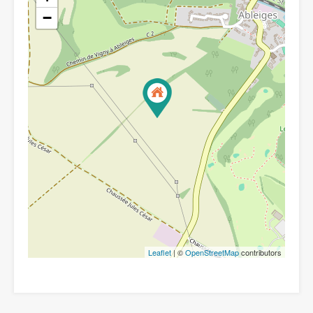
−
Leaflet
| ©
OpenStreetMap
contributors