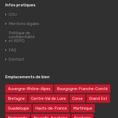
Infos pratiques
CGU
Mentions légales
Politique de
confidentialité
et RGPD
FAQ
Contact
Emplacements de bien
Auvergne-Rhône-Alpes
Bourgogne-Franche-Comté
Bretagne
Centre-Val de Loire
Corse
Grand Est
Guadeloupe
Hauts-de-France
Martinique