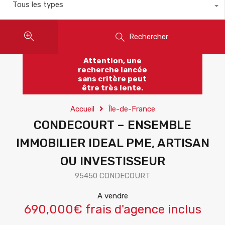
Tous les types
Rechercher
Attention, une
recherche lancée
sans critère peut
être très lente.
Accueil
Île-de-France
CONDECOURT – ENSEMBLE
IMMOBILIER IDEAL PME, ARTISAN
OU INVESTISSEUR
95450 CONDECOURT
A vendre
690,000€ frais d'agence inclus