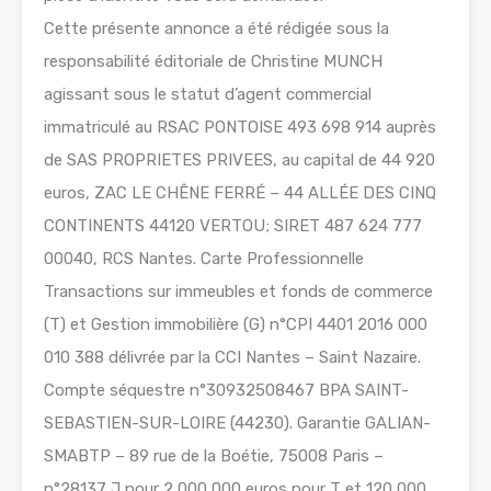
Cette présente annonce a été rédigée sous la
responsabilité éditoriale de Christine MUNCH
agissant sous le statut d’agent commercial
immatriculé au RSAC PONTOISE 493 698 914 auprès
de SAS PROPRIETES PRIVEES, au capital de 44 920
euros, ZAC LE CHÊNE FERRÉ – 44 ALLÉE DES CINQ
CONTINENTS 44120 VERTOU; SIRET 487 624 777
00040, RCS Nantes. Carte Professionnelle
Transactions sur immeubles et fonds de commerce
(T) et Gestion immobilière (G) n°CPI 4401 2016 000
010 388 délivrée par la CCI Nantes – Saint Nazaire.
Compte séquestre n°30932508467 BPA SAINT-
SEBASTIEN-SUR-LOIRE (44230). Garantie GALIAN-
SMABTP – 89 rue de la Boétie, 75008 Paris –
n°28137 J pour 2 000 000 euros pour T et 120 000