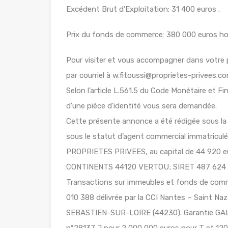
Excédent Brut d’Exploitation: 31 400 euros .
Prix du fonds de commerce: 380 000 euros ho
Pour visiter et vous accompagner dans votre 
par courriel à w.fitoussi@proprietes-privees.co
Selon l’article L.561.5 du Code Monétaire et Fin
d’une pièce d’identité vous sera demandée.
Cette présente annonce a été rédigée sous la 
sous le statut d’agent commercial immatric
PROPRIETES PRIVEES, au capital de 44 920 
CONTINENTS 44120 VERTOU; SIRET 487 624 77
Transactions sur immeubles et fonds de comm
010 388 délivrée par la CCI Nantes – Saint 
SEBASTIEN-SUR-LOIRE (44230). Garantie GALI
n°28137 J pour 2 000 000 euros pour T et 120 