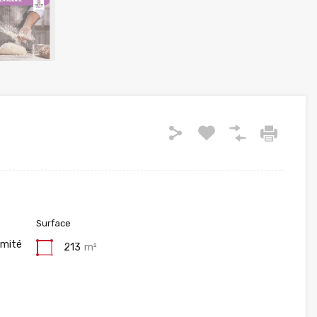
Surface
imité
213
m²