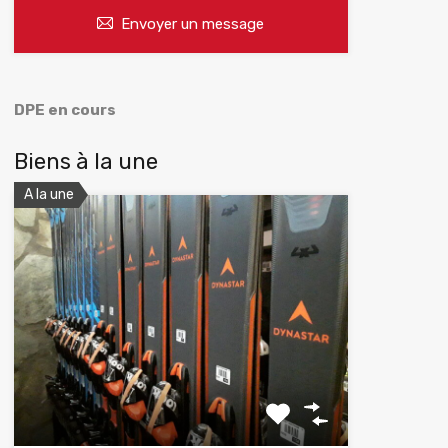
Envoyer un message
DPE en cours
Biens à la une
A la une