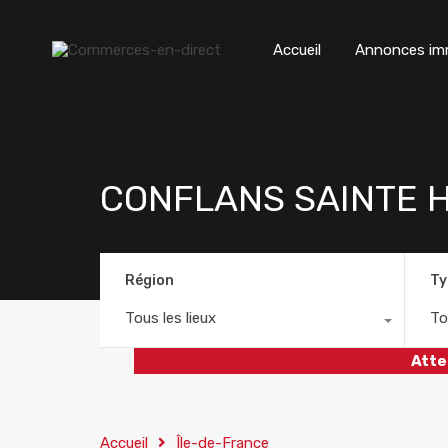
Accueil
Annonces imm
CONFLANS SAINTE HO
Région
Ty
Tous les lieux
To
Atte
Accueil
Île-de-France