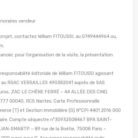
noraires vendeur
projet, contactez William FITOUSSI, au 0749444964 ou,
m.
ancier, pour l’organisation de la visite, la présentation
responsabilité éditoriale de William FITOUSSI agissant
ulé au RSAC VERSAILLES 490382041 auprès de SAS
euros, ZAC LE CHÊNE FERRÉ – 44 ALLÉE DES CINQ
7 00040, RCS Nantes. Carte Professionnelle
erce (T) et Gestion immobilière (G) N°CPI 4401 2016 000
Nazaire. Compte séquestre n°30932508467 BPA SAINT-
AN-SMABTP – 89 rue de la Boétie, 75008 Paris –
000 euros pour G. Assurance responsabilité civile