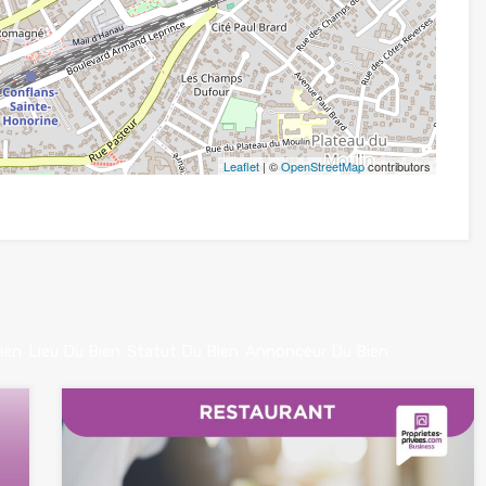
Leaflet
| ©
OpenStreetMap
contributors
ien
Lieu Du Bien
Statut Du Bien
Annonceur Du Bien