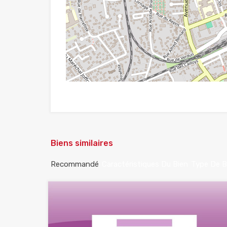
Biens similaires
Recommandé
Caractéristiques Du Bien
Type De B