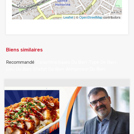
Leaflet
| ©
OpenStreetMap
contributors
Biens similaires
Recommandé
Caractéristiques Du Bien
Type De Bien
Lieu Du Bien
Statut Du Bien
Annonceur Du Bien