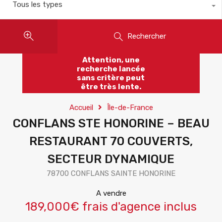
Tous les types
Rechercher
Attention, une
recherche lancée
sans critère peut
être très lente.
Accueil
Île-de-France
CONFLANS STE HONORINE – BEAU
RESTAURANT 70 COUVERTS,
SECTEUR DYNAMIQUE
78700 CONFLANS SAINTE HONORINE
A vendre
189,000€ frais d'agence inclus