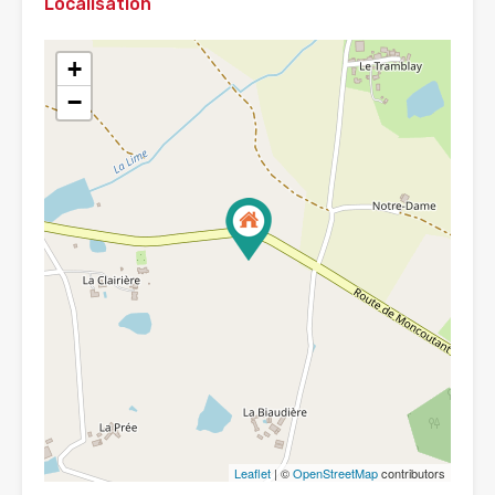
Localisation
+
−
Leaflet
| ©
OpenStreetMap
contributors