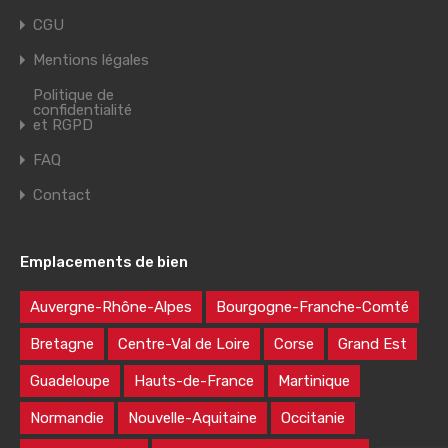
CGU
Mentions légales
Politique de
confidentialité
et RGPD
FAQ
Contact
Emplacements de bien
Auvergne-Rhône-Alpes
Bourgogne-Franche-Comté
Bretagne
Centre-Val de Loire
Corse
Grand Est
Guadeloupe
Hauts-de-France
Martinique
Normandie
Nouvelle-Aquitaine
Occitanie