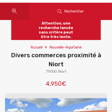
Rechercher
Attention, une
recherche lancée
sans critère peut
être très lente.
Accueil
Nouvelle-Aquitaine
Divers commerces proximité à
Niort
79000 Niort
4,950€