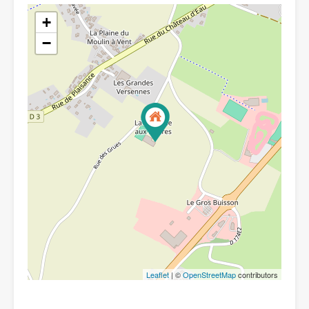
+
−
Leaflet
| ©
OpenStreetMap
contributors