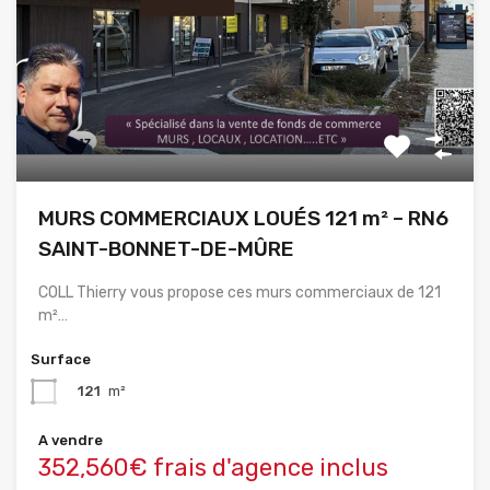
MURS COMMERCIAUX LOUÉS 121 m² – RN6
SAINT-BONNET-DE-MÛRE
COLL Thierry vous propose ces murs commerciaux de 121
m²…
Surface
121
m²
A vendre
352,560€ frais d'agence inclus