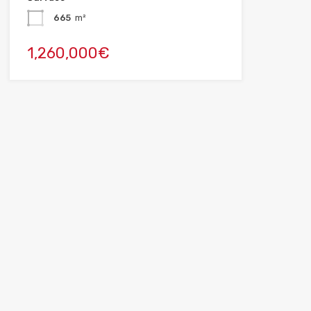
665
m²
1,260,000€