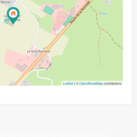
Leaflet
| ©
OpenStreetMap
contributors
ien
Lieu Du Bien
Statut Du Bien
Annonceur Du Bien