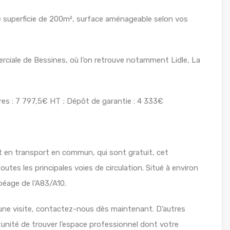
 superficie de 200m², surface aménageable selon vos
rciale de Bessines, où l’on retrouve notamment Lidle, La
res : 7 797,5€ HT ; Dépôt de garantie : 4 333€
et en transport en commun, qui sont gratuit, cet
tes les principales voies de circulation. Situé à environ
péage de l’A83/A10.
 une visite, contactez-nous dès maintenant. D’autres
tunité de trouver l’espace professionnel dont votre