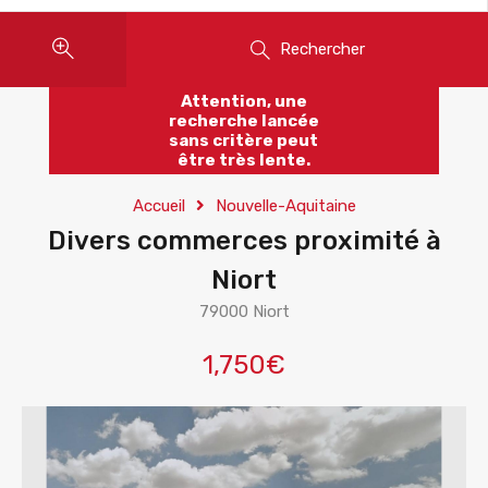
Rechercher
Attention, une
recherche lancée
sans critère peut
être très lente.
Accueil
Nouvelle-Aquitaine
Divers commerces proximité à
Niort
79000 Niort
1,750€