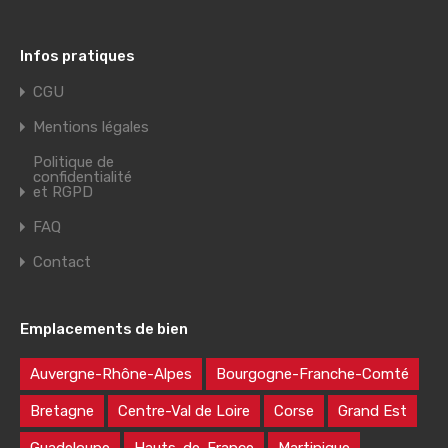
Infos pratiques
CGU
Mentions légales
Politique de
confidentialité
et RGPD
FAQ
Contact
Emplacements de bien
Auvergne-Rhône-Alpes
Bourgogne-Franche-Comté
Bretagne
Centre-Val de Loire
Corse
Grand Est