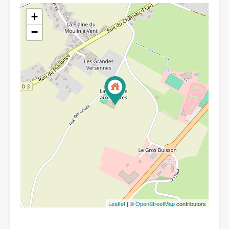
+
−
Leaflet
| ©
OpenStreetMap
contributors