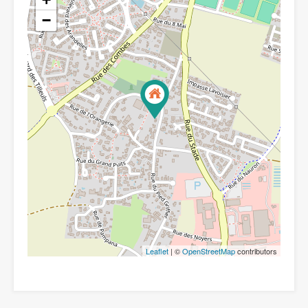
−
Leaflet
| ©
OpenStreetMap
contributors