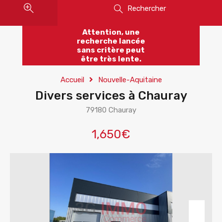
Rechercher
Attention, une
recherche lancée
sans critère peut
être très lente.
Accueil
Nouvelle-Aquitaine
Divers services à Chauray
79180 Chauray
1,650€