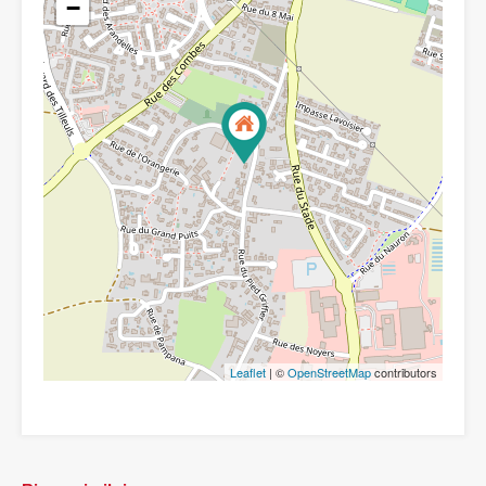
−
Leaflet
| ©
OpenStreetMap
contributors