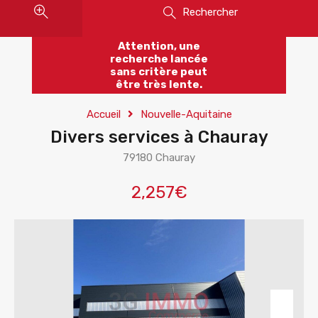
Rechercher
Attention, une
recherche lancée
sans critère peut
être très lente.
Accueil
Nouvelle-Aquitaine
Divers services à Chauray
79180 Chauray
2,257€