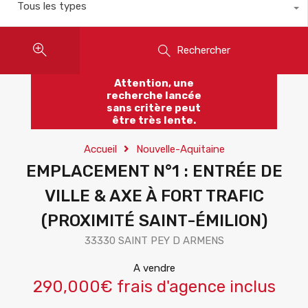
Tous les types
Rechercher
Attention, une
recherche lancée
sans critère peut
être très lente.
Accueil
Nouvelle-Aquitaine
EMPLACEMENT N°1 : ENTRÉE DE
VILLE & AXE À FORT TRAFIC
(PROXIMITÉ SAINT-ÉMILION)
33330 SAINT PEY D ARMENS
A vendre
290,000€ frais d'agence inclus