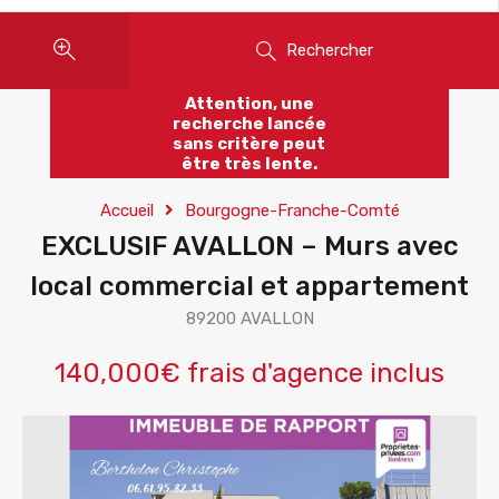
Rechercher
Attention, une
recherche lancée
sans critère peut
être très lente.
Accueil
Bourgogne-Franche-Comté
EXCLUSIF AVALLON – Murs avec
local commercial et appartement
89200 AVALLON
140,000€ frais d'agence inclus