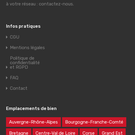
à votre réseau : contactez-nous.
Infos pratiques
CGU
Mentions légales
Politique de
confidentialité
et RGPD
FAQ
Contact
Emplacements de bien
Auvergne-Rhône-Alpes
Bourgogne-Franche-Comté
Bretagne
Centre-Val de Loire
Corse
Grand Est