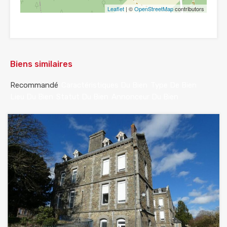
Leaflet
| ©
OpenStreetMap
contributors
Biens similaires
Recommandé
Caractéristiques Du Bien
Type De Bien
Lieu Du Bien
Statut Du Bien
Annonceur Du Bien